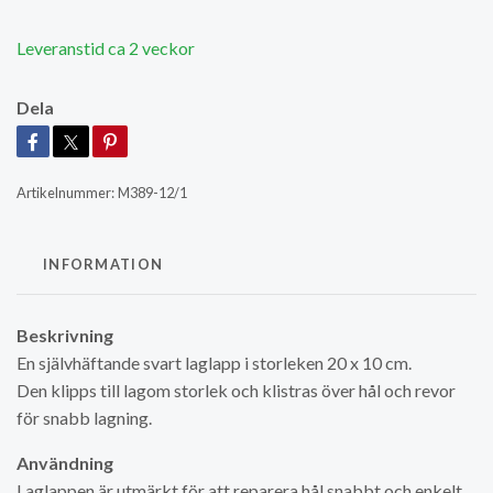
Leveranstid ca 2 veckor
Dela
Artikelnummer:
M389-12/1
INFORMATION
Beskrivning
En självhäftande svart laglapp i storleken 20 x 10 cm.
Den klipps till lagom storlek och klistras över hål och revor
för snabb lagning.
Användning
Laglappen är utmärkt för att reparera hål snabbt och enkelt.