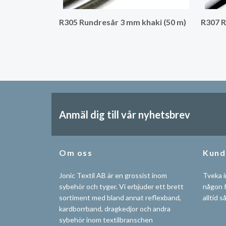
R305 Rundresår 3 mm khaki (50 m)
R307 R
Anmäl dig till vår nyhetsbrev
Om oss
Kund
Jonic Textil AB är en grossist inom
Tveka i
sybehör och tyger. Vi erbjuder ett brett
någon f
sortiment med bland annat reflexband,
alltid s
kardborrband, dragkedjor och andra
sybehör inom textilbranschen