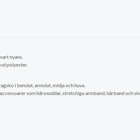
svart nyans.
vd polyester.
sko i benslut, armslut, midja och huva.
 accessoarer som hårsnoddar, stretchiga armband, hårband och s