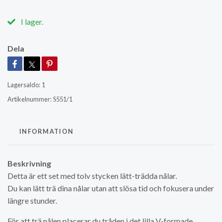
I lager.
Dela
Lagersaldo:
1
Artikelnummer:
S551/1
INFORMATION
Beskrivning
Detta är ett set med tolv stycken lätt-trädda nålar.
Du kan lätt trä dina nålar utan att slösa tid och fokusera under
längre stunder.
För att trä nålen placerar du tråden i det lilla V-formade