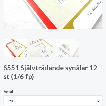
S551 Självträdande synålar 12
st (1/6 fp)
Antal
1 fp