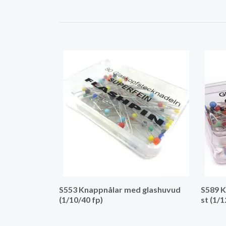
S553 Knappnålar med glashuvud
S589 K
(1/10/40 fp)
st (1/1