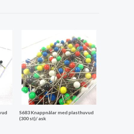
S623 Knappnål
vud
S683 Knappnålar med plasthuvud
(300 st)/ ask