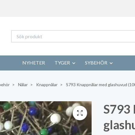
NYHETER
TYGER
SYBEHÖR
behör
Nålar
Knappnålar
S793 Knappnålar med glashuvud (100
S793 
glash