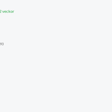
 2 veckor
793