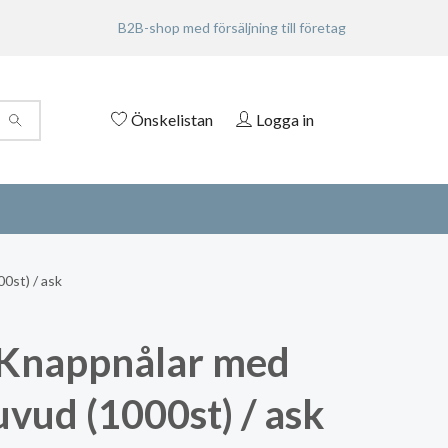
B2B-shop med försäljning till företag
Önskelistan
Logga in
0st) / ask
Knappnålar med
uvud (1000st) / ask