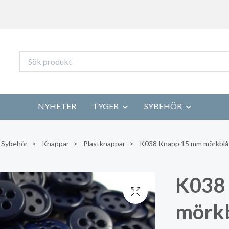
NYHETER
TYGER
SYBEHÖR
Sybehör
Knappar
Plastknappar
K038 Knapp 15 mm mörkblå 
K038
mörkb