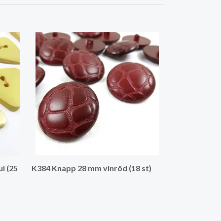
K1201 Knapp 
l (25
K384 Knapp 28 mm vinröd (18 st)