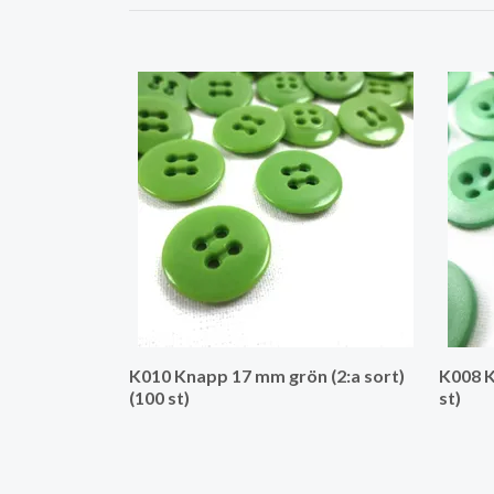
K010 Knapp 17 mm grön (2:a sort)
K008 K
(100 st)
st)