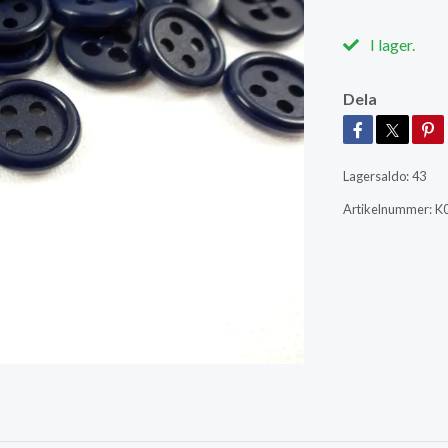
I lager.
Dela
Lagersaldo:
43
Artikelnummer:
K