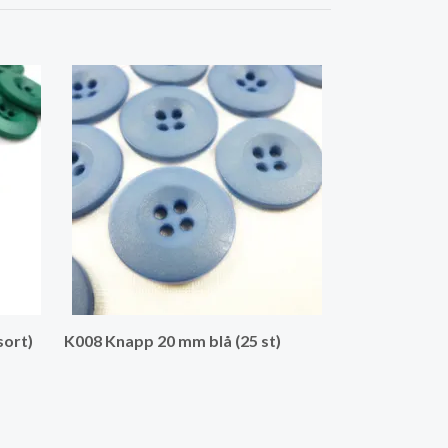
K318 Knapp 11
sort)
K008 Knapp 20 mm blå (25 st)