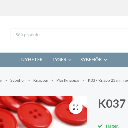
NYHETER
TYGER
SYBEHÖR
m
Sybehör
Knappar
Plastknappar
K037 Knapp 23 mm rö
K037
I lager.