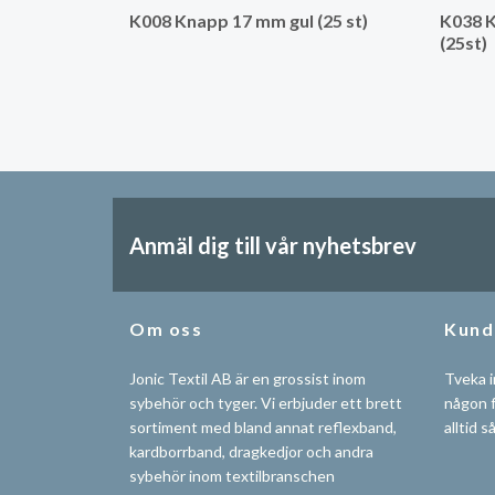
K008 Knapp 17 mm gul (25 st)
K038 K
(25st)
Anmäl dig till vår nyhetsbrev
Om oss
Kund
Jonic Textil AB är en grossist inom
Tveka i
sybehör och tyger. Vi erbjuder ett brett
någon f
sortiment med bland annat reflexband,
alltid s
kardborrband, dragkedjor och andra
sybehör inom textilbranschen