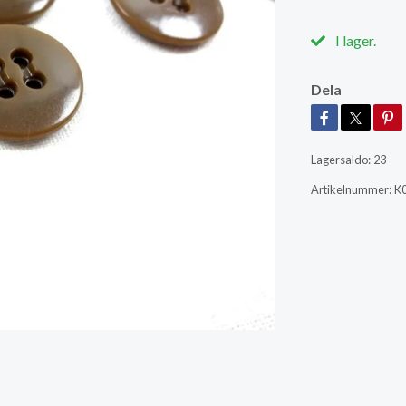
I lager.
Dela
Lagersaldo:
23
Artikelnummer:
K