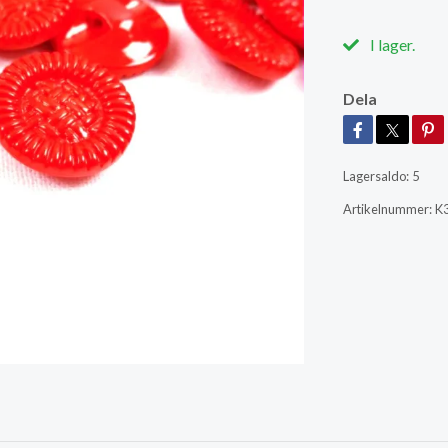
I lager.
Dela
Lagersaldo:
5
Artikelnummer:
K