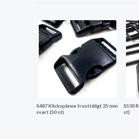
S487 Klickspänne frosttåligt 25 mm
S530 R
svart (50 st)
st)