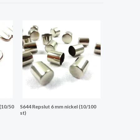
M407 Tygmärke
(10/50
S644 Repslut 6 mm nickel (10/100
st)