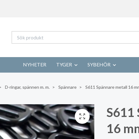
NYHETER
TYGER
SYBEHÖR
D-ringar, spännen m. m.
Spännare
S611 Spännare metall 16 mm
S611 
16 mm