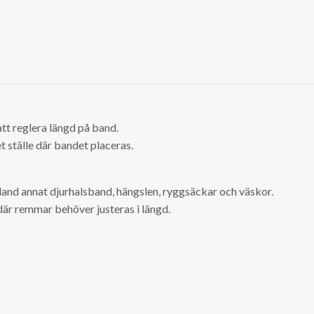
att reglera längd på band.
t ställe där bandet placeras.
land annat djurhalsband, hängslen, ryggsäckar och väskor.
är remmar behöver justeras i längd.