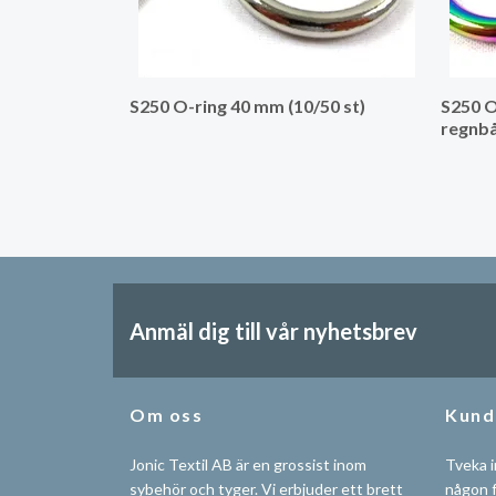
S250 O-ring 40 mm (10/50 st)
S250 O
regnbå
Anmäl dig till vår nyhetsbrev
Om oss
Kund
Jonic Textil AB är en grossist inom
Tveka i
sybehör och tyger. Vi erbjuder ett brett
någon f