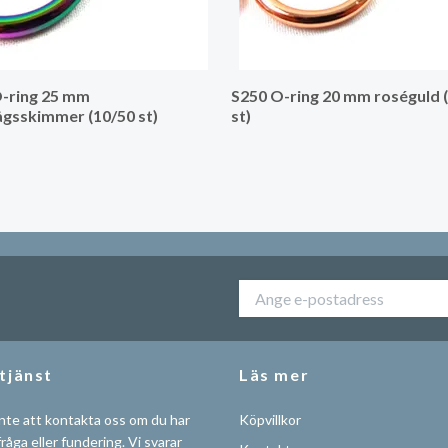
-ring 25 mm
S250 O-ring 20 mm roséguld 
gsskimmer (10/50 st)
st)
tjänst
Läs mer
nte att kontakta oss om du har
Köpvillkor
råga eller fundering. Vi svarar