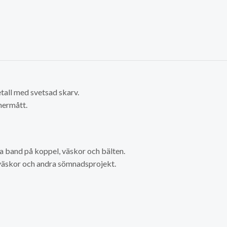
etall med svetsad skarv.
nermått.
ta band på koppel, väskor och bälten.
väskor och andra sömnadsprojekt.