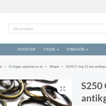
NYHETER
TYGER
SYBEHÖR
ör
D-ringar, spännen m. m.
Ringar
S250 O-ring 15 mm antikgul
S250 
antik