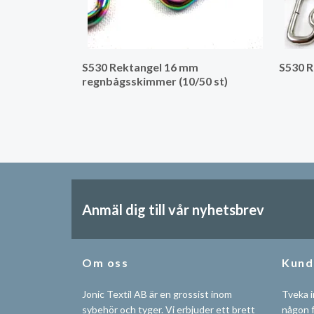
S530 Rektangel 16 mm
S530 R
regnbågsskimmer (10/50 st)
Anmäl dig till vår nyhetsbrev
Om oss
Kund
Jonic Textil AB är en grossist inom
Tveka i
sybehör och tyger. Vi erbjuder ett brett
någon f