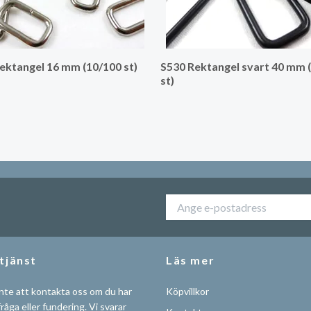
ektangel 16 mm (10/100 st)
S530 Rektangel svart 40 mm 
st)
tjänst
Läs mer
nte att kontakta oss om du har
Köpvillkor
råga eller fundering. Vi svarar