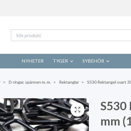
NYHETER
TYGER
SYBEHÖR
r
D-ringar, spännen m. m.
Rektanglar
S530 Rektangel svart 30
S530 
mm (1