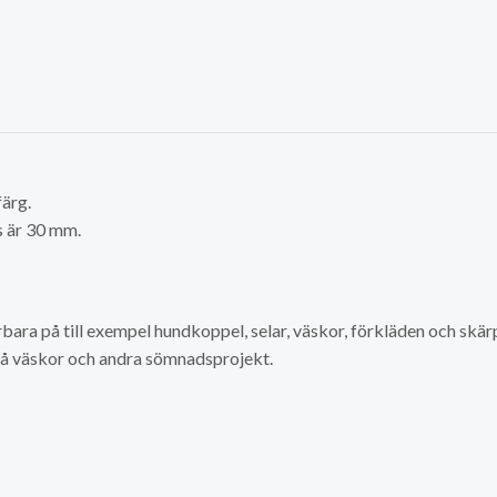
färg.
s är 30 mm.
bara på till exempel hundkoppel, selar, väskor, förkläden och skär
å väskor och andra sömnadsprojekt.