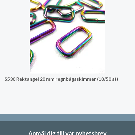
S530 Rektangel 20 mm regnbågsskimmer (10/50 st)
Anmäl dig till vår nyhetsbrev