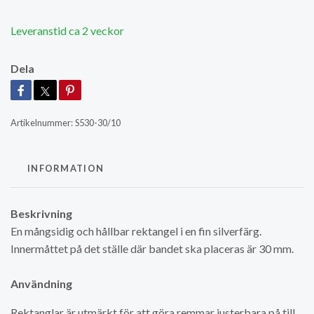
Leveranstid ca 2 veckor
Dela
Artikelnummer:
S530-30/10
INFORMATION
Beskrivning
En mångsidig och hållbar rektangel i en fin silverfärg.
Innermåttet på det ställe där bandet ska placeras är 30 mm.
Användning
Rektanglar är utmärkt för att göra remmar justerbara på till