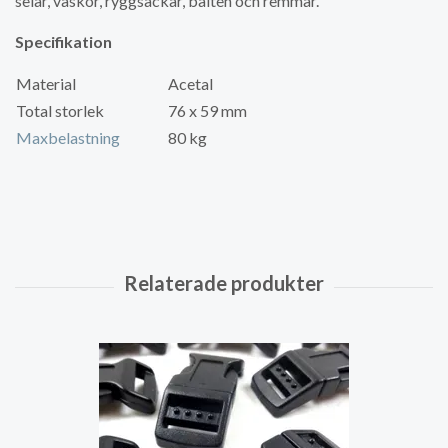
selar, väskor, ryggsäckar, bälten och remmar.
Specifikation
Material
Acetal
Total storlek
76 x 59 mm
Maxbelastning
80 kg