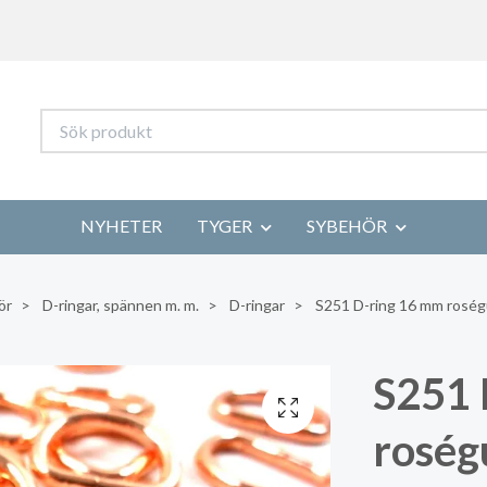
NYHETER
TYGER
SYBEHÖR
ör
D-ringar, spännen m. m.
D-ringar
S251 D-ring 16 mm roségu
S251 
roség