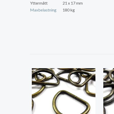
Yttermått
21 x 17 mm
Maxbelastning
180 kg