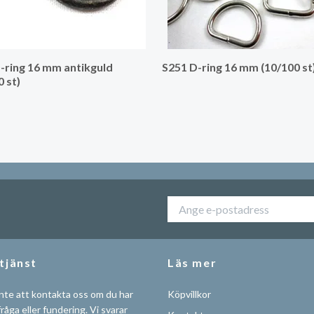
-ring 16 mm antikguld
S251 D-ring 16 mm (10/100 st
0 st)
tjänst
Läs mer
nte att kontakta oss om du har
Köpvillkor
råga eller fundering. Vi svarar