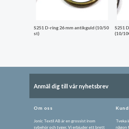
S251 D-ring 26 mm antikguld (10/50
S251 D
st)
(10/10
Anmäl dig till vår nyhetsbrev
Om oss
Kund
Jonic Textil AB är en grossist inom
Tveka i
sybehör och tyger. Vi erbjuder ett brett
någon f