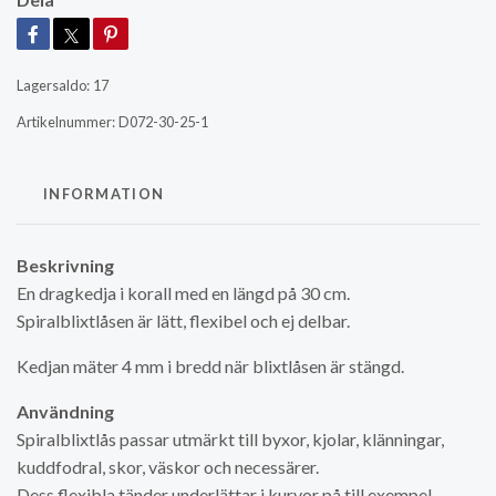
Lagersaldo:
17
Artikelnummer:
D072-30-25-1
INFORMATION
Beskrivning
En dragkedja i korall med en längd på 30 cm.
Spiralblixtlåsen är lätt, flexibel och ej delbar.
Kedjan mäter 4 mm i bredd när blixtlåsen är stängd.
Användning
Spiralblixtlås passar utmärkt till byxor, kjolar, klänningar,
kuddfodral, skor, väskor och necessärer.
Dess flexibla tänder underlättar i kurvor på till exempel