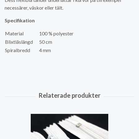
necessärer, väskor eller tält.
Specifikation
Material
100 % polyester
Blixtlåslängd
50 cm
Spiralbredd
4 mm