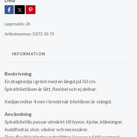
Dela
Lagersaldo:
26
Artikelnummer:
D072-50-73
INFORMATION
Beskrivning
En dragkedja i grönt med en längd på 50 cm.
Spiralblixtlåsen är lätt, flexibel och ej delbar.
Kedjan mäter 4 mm i bredd när blixtlåsen är stängd.
Användning
Spiralblixtlås passar utmärkt till byxor, kjolar, klänningar,
kuddfodral, skor, väskor och necessärer.
Dess flexibla tänder underlättar i kurvor på till exempel