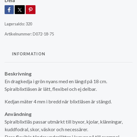
Dela
Lagersaldo:
320
Artikelnummer:
D072-18-75
INFORMATION
Beskrivning
En dragkedja i grön nyans med en längd på 18 cm.
Spiralblixtlåsen är lätt, flexibel och ej delbar.
Kedjan mäter 4 mm i bredd när blixtlåsen är stängd.
Användning
Spiralblixtlås passar utmärkt till byxor, kjolar, klänningar,
kuddfodral, skor, väskor och necessärer.
Dess flexibla tänder underlättar i kurvor på till exempel