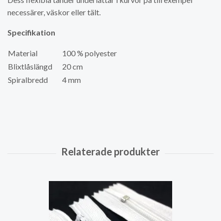
necessärer, väskor eller tält.
Specifikation
Material
100 % polyester
Blixtlåslängd
20 cm
Spiralbredd
4 mm