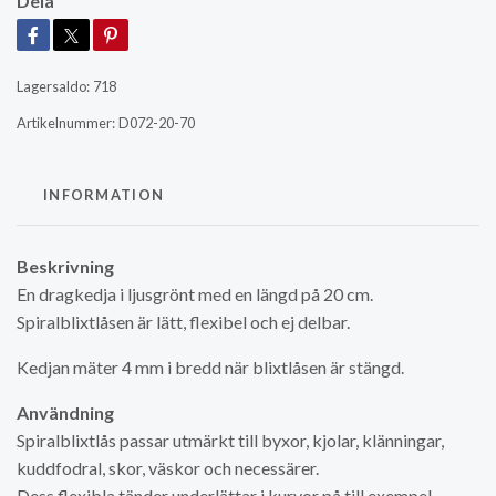
Dela
Lagersaldo:
718
Artikelnummer:
D072-20-70
INFORMATION
Beskrivning
En dragkedja i ljusgrönt med en längd på 20 cm.
Spiralblixtlåsen är lätt, flexibel och ej delbar.
Kedjan mäter 4 mm i bredd när blixtlåsen är stängd.
Användning
Spiralblixtlås passar utmärkt till byxor, kjolar, klänningar,
kuddfodral, skor, väskor och necessärer.
Dess flexibla tänder underlättar i kurvor på till exempel