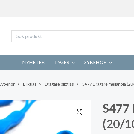
NYHETER
TYGER
SYBEHÖR
Sybehör
Blixtlås
Dragare blixtlås
S477 Dragare mellanblå (20/
S477 
(20/1