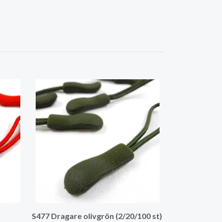
S477 Dragare l
S477 Dragare olivgrön (2/20/100 st)