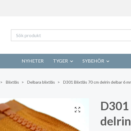
NYHETER
TYGER
SYBEHÖR
Blixtlås
Delbara blixtlås
D301 Blixtlås 70 cm delrin delbar 6 m
D301 
delri