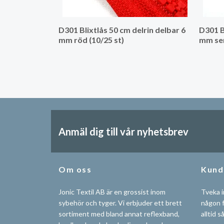
D301 Blixtlås 50 cm delrin delbar 6
D301 B
mm röd (10/25 st)
mm sen
Anmäl dig till vår nyhetsbrev
Om oss
Kund
Jonic Textil AB är en grossist inom
Tveka i
sybehör och tyger. Vi erbjuder ett brett
någon f
sortiment med bland annat reflexband,
alltid s