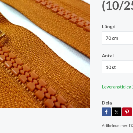
(10/25
Längd
70 cm
Antal
10 st
Leveranstid ca
Dela
Artikelnummer:
D