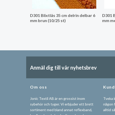
D301 Blixtlås 35 cm delrin delbar 6
D301 B
mm brun (10/25 st)
mm mel
Anmäl dig till vår nyhetsbrev
Om oss
Kund
Jonic Textil AB är en grossist inom
Tveka i
sybehör och tyger. Vi erbjuder ett brett
någon f
sortiment med bland annat reflexband,
alltid s