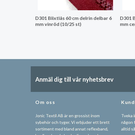
D301 Blixtlås 60 cm delrin delbar 6
D301 B
mm vinröd (10/25 st)
mm cer
Anmäl dig till vår nyhetsbrev
Om oss
Kund
Jonic Textil AB är en grossist inom
Tveka i
sybehör och tyger. Vi erbjuder ett brett
någon f
sortiment med bland annat reflexband,
alltid s