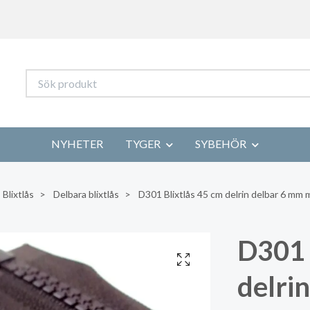
NYHETER
TYGER
SYBEHÖR
Blixtlås
Delbara blixtlås
D301 Blixtlås 45 cm delrin delbar 6 mm 
D301 
delri