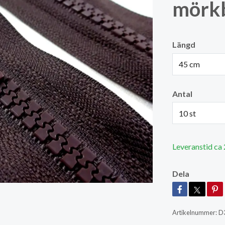
mörkb
Längd
45 cm
Antal
10 st
Leveranstid ca
Dela
Artikelnummer:
D