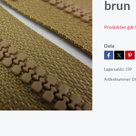
brun
Produkten går för
Dela
Lagersaldo:
159
Artikelnummer:
D