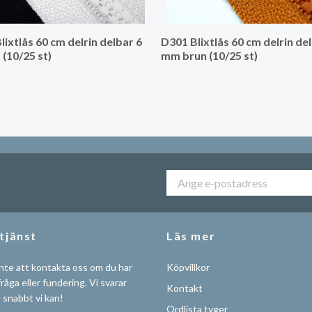
lixtlås 60 cm delrin delbar 6
D301 Blixtlås 60 cm delrin de
 (10/25 st)
mm brun (10/25 st)
tjänst
Läs mer
nte att kontakta oss om du har
Köpvillkor
råga eller fundering. Vi svarar
Kontakt
å snabbt vi kan!
Ordlista tyger