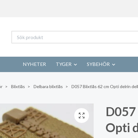
NYHETER
TYGER
SYBEHÖR
ör
Blixtlås
Delbara blixtlås
D057 Blixtlås 62 cm Opti delrin de
D057 
Opti 