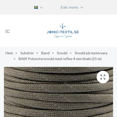
Exkl. moms
Hem
Sybehör
Band
Snodd
Snodd på metervara
B469 Polyestersnodd med reflex 4 mm khaki (25 m)