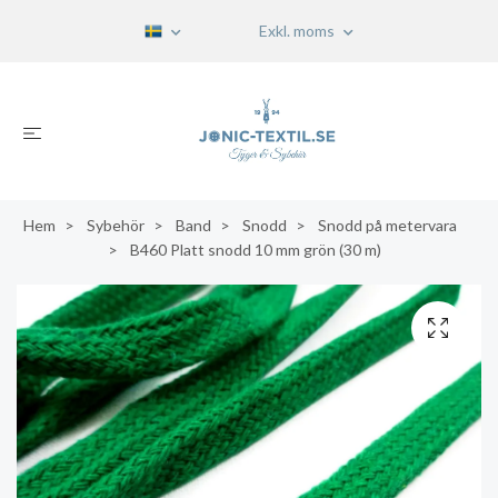
Exkl. moms
Hem
Sybehör
Band
Snodd
Snodd på metervara
B460 Platt snodd 10 mm grön (30 m)