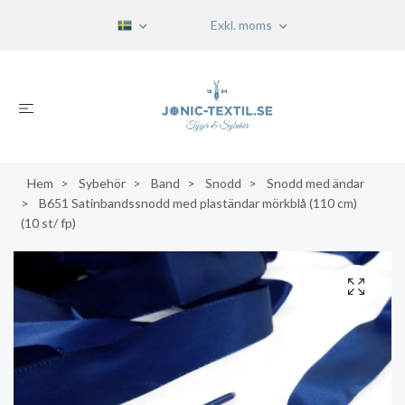
Exkl. moms
Hem
Sybehör
Band
Snodd
Snodd med ändar
B651 Satinbandssnodd med plaständar mörkblå (110 cm)
(10 st/ fp)