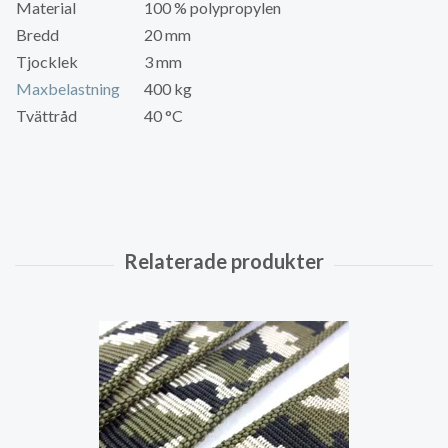
Material
100 % polypropylen
Bredd
20 mm
Tjocklek
3 mm
Maxbelastning
400 kg
Tvättråd
40 °C