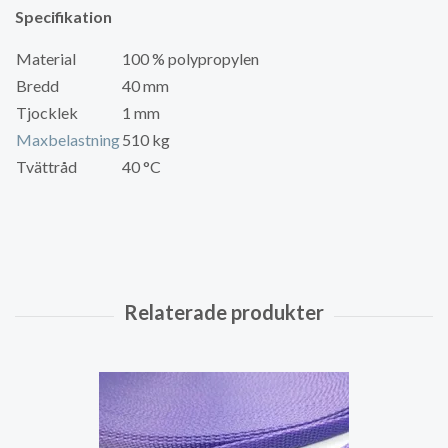
Specifikation
Material
100 % polypropylen
Bredd
40 mm
Tjocklek
1 mm
Maxbelastning
510 kg
Tvättråd
40 °C