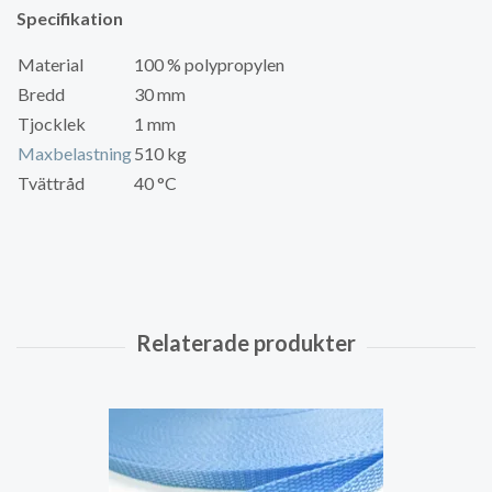
Specifikation
Material
100 % polypropylen
Bredd
30 mm
Tjocklek
1 mm
Maxbelastning
510 kg
Tvättråd
40 °C