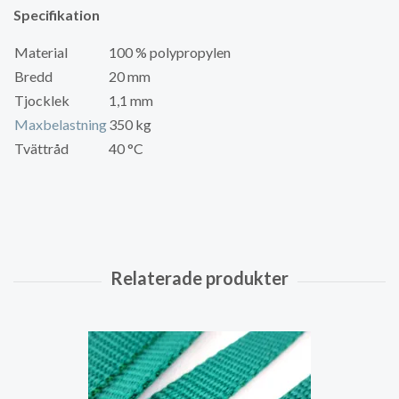
Specifikation
Material
100 % polypropylen
Bredd
20 mm
Tjocklek
1,1 mm
Maxbelastning
350 kg
Tvättråd
40 °C