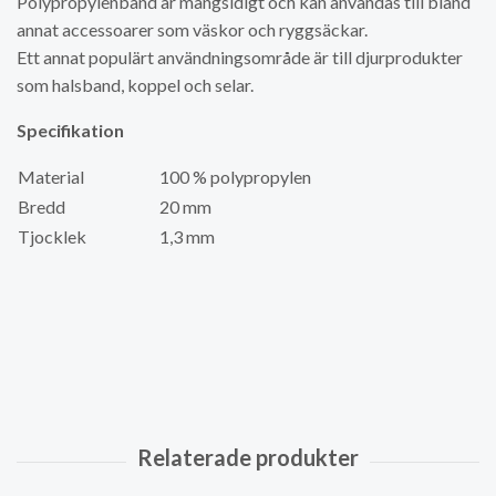
Polypropylenband är mångsidigt och kan användas till bland
annat accessoarer som väskor och ryggsäckar.
Ett annat populärt användningsområde är till djurprodukter
som halsband, koppel och selar.
Specifikation
Material
100 % polypropylen
Bredd
20 mm
Tjocklek
1,3 mm