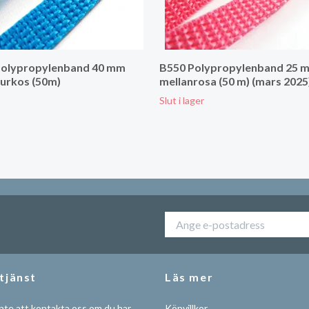
Polypropylenband 40 mm
B550 Polypropylenband 25 
urkos (50m)
mellanrosa (50 m) (mars 2025
Slut i lager
tjänst
Läs mer
nte att kontakta oss om du har
Köpvillkor