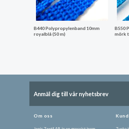
B440 Polypropylenband 10mm
B550 
royalblå (50 m)
mörk t
Anmäl dig till vår nyhetsbrev
Om oss
Kund
Jonic Textil AB är en grossist inom
Tveka i