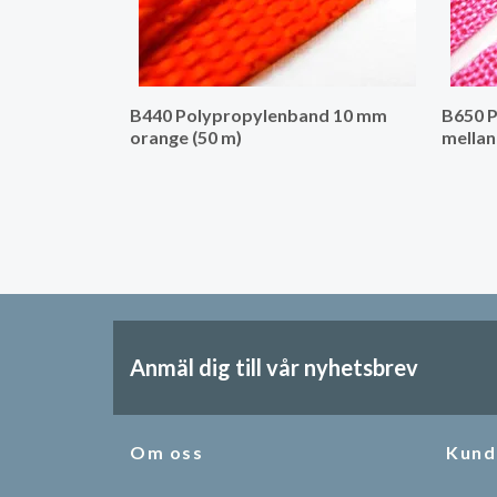
B440 Polypropylenband 10 mm
B650 
orange (50 m)
mellan
Anmäl dig till vår nyhetsbrev
Om oss
Kund