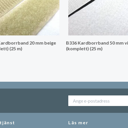
Kardborrband 20 mm beige
B336 Kardborrband 50 mm vi
ett) (25 m)
(komplett) (25 m)
tjänst
Läs mer