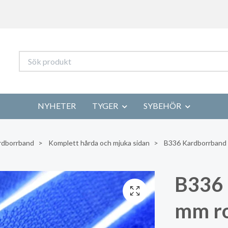
NYHETER
TYGER
SYBEHÖR
rdborrband
Komplett hårda och mjuka sidan
B336 Kardborrband 2
B336 
mm ro