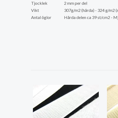
Tjocklek
2 mm per del
Vikt
307g/m2 (hårda) - 324 g/m2 (
Antal öglor
Hårda delen ca 39 st/cm2 - M