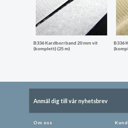
B336 Kardborrband 20 mm vit
B336 
(komplett) (25 m)
(kompl
Anmäl dig till vår nyhetsbrev
Om oss
Kund