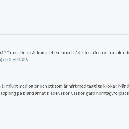
 på 20 mm
.
Detta är komplett set med både den hårda och mjuka si
å) artikel B336
 är mjukt med öglor och ett som är hårt med taggiga krokar. När d
äppning på bland annat kläder, skor, väskor, gardinomtag, förpack