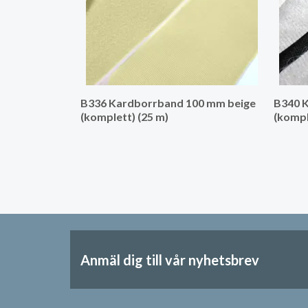
B336 Kardborrband 100 mm beige
B340 K
(komplett) (25 m)
(kompl
Anmäl dig till vår nyhetsbrev