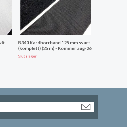
vit
B340 Kardborrband 125 mm svart
(komplett) (25 m) - Kommer aug-26
Slut i lager