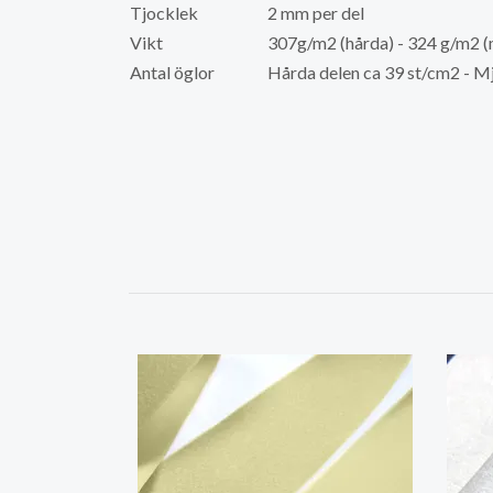
Tjocklek
2 mm per del
Vikt
307g/m2 (hårda) - 324 g/m2 (
Antal öglor
Hårda delen ca 39 st/cm2 - M