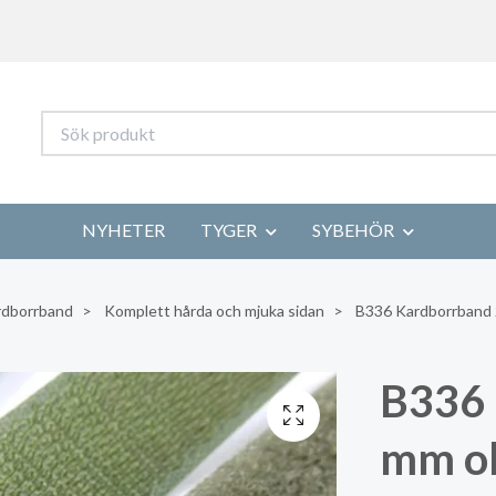
NYHETER
TYGER
SYBEHÖR
rdborrband
Komplett hårda och mjuka sidan
B336 Kardborrband 2
B336 
mm ol