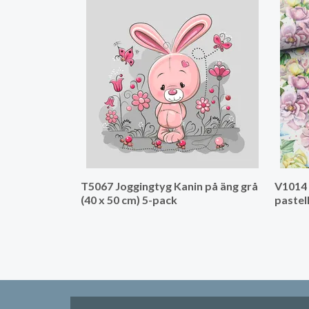
T5067 Joggingtyg Kanin på äng grå
V1014 
(40 x 50 cm) 5-pack
pastel