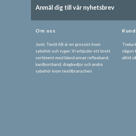
Anmäl dig till vår nyhetsbrev
Om oss
Kund
Jonic Textil AB är en grossist inom
Tveka i
sybehör och tyger. Vi erbjuder ett brett
någon f
sortiment med bland annat reflexband,
alltid s
kardborrband, dragkedjor och andra
sybehör inom textilbranschen