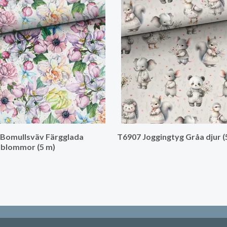
Bomullsväv Färgglada
T6907 Joggingtyg Gråa djur (
lblommor (5 m)