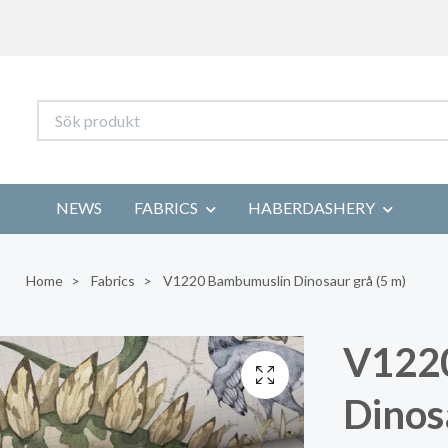
NEWS
FABRICS
HABERDASHERY
Home
Fabrics
V1220 Bambumuslin Dinosaur grå (5 m)
V122
Dinos