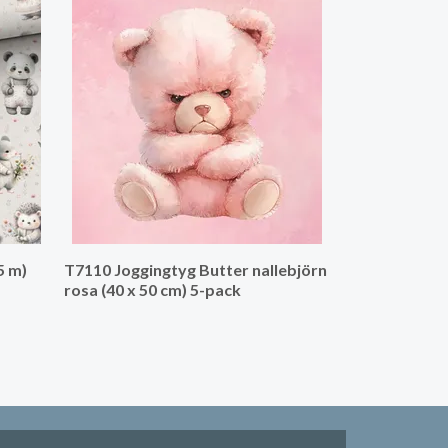
T7117 Trikå 
5 m)
T7110 Joggingtyg Butter nallebjörn
rosa (40 x 50 cm) 5-pack