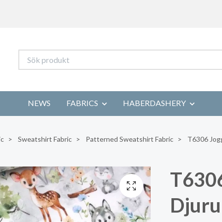
NEWS
FABRICS
HABERDASHERY
ic
Sweatshirt Fabric
Patterned Sweatshirt Fabric
T6306 Jogg
T6306
Djuru