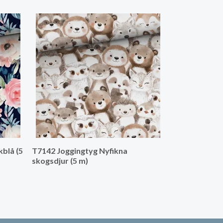
T7240 Joggin
napp (5 m)
blå (5
T7142 Joggingtyg Nyfikna
skogsdjur (5 m)