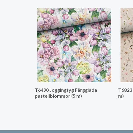
T6490 Joggingtyg Färgglada
T6823 
pastellblommor (5 m)
m)