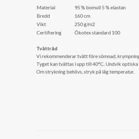
Material
95 % bomull 5 % elastan
Bredd
160 cm
Vikt
250 g/m2
Certifiering
Ökotex standard 100
Tvättråd
Vi rekommenderar tvätt före sömnad, krympning 
Tyget kan tvättas i upp till 40°C. Undvik optisk
Om strykning behövs, stryk på låg temperatur.