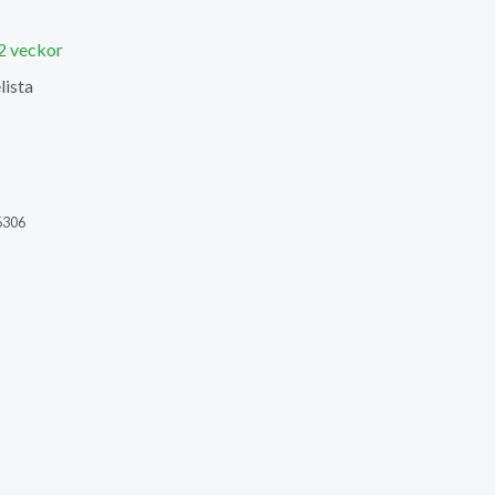
 2 veckor
lista
6306