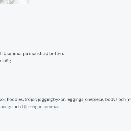
och blommor på mönstrad botten.
cm hög.
ikor, hoodies, tröjor, joggingbyxor, leggings, onepiece, bodys och m
inunge
och
Djurungar sommar
.