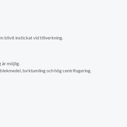
livit instickat vid tillverkning.
är möjlig.
a blekmedel, torktumling och hög centrifugering.