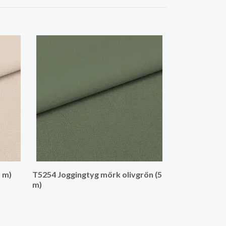
T5254 Jogging
5 m)
T5254 Joggingtyg mörk olivgrön (5
m)