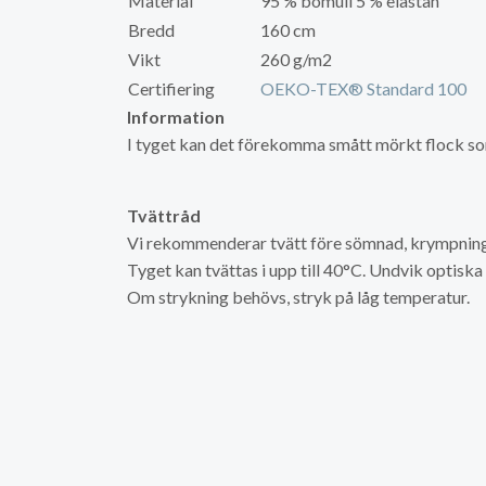
Material
95 % bomull 5 % elastan
Bredd
160 cm
Vikt
260 g/m2
Certifiering
OEKO-TEX® Standard 100
Information
I tyget kan det förekomma smått mörkt flock som b
Tvättråd
Vi rekommenderar tvätt före sömnad, krympning 
Tyget kan tvättas i upp till 40°C. Undvik optisk
Om strykning behövs, stryk på låg temperatur.