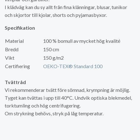
I klädväg kan du sy allt från fina klänningar, blusar, tunikor
och skjortor till kjolar, shorts och pyjamasbyxor.
Specifikation
Material
100 % bomull av mycket hög kvalité
Bredd
150 cm
Vikt
150 g/m2
Certifiering
OEKO-TEX® Standard 100
Tvättråd
Vi rekommenderar tvätt före sömnad, krympning är möjlig.
Tyget kan tvättas i upp till 40°C. Undvik optiska blekmedel,
torktumling och hög centrifugering.
Om strykning behövs, stryk på låg temperatur.