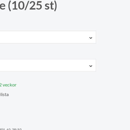
e (10/25 st)
 2 veckor
lista