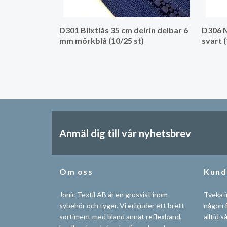
D301 Blixtlås 35 cm delrin delbar 6
D306 M
mm mörkblå (10/25 st)
svart (
Anmäl dig till vår nyhetsbrev
Om oss
Kund
Jonic Textil AB är en grossist inom
Tveka i
sybehör och tyger. Vi erbjuder ett brett
någon f
sortiment med bland annat reflexband,
alltid s