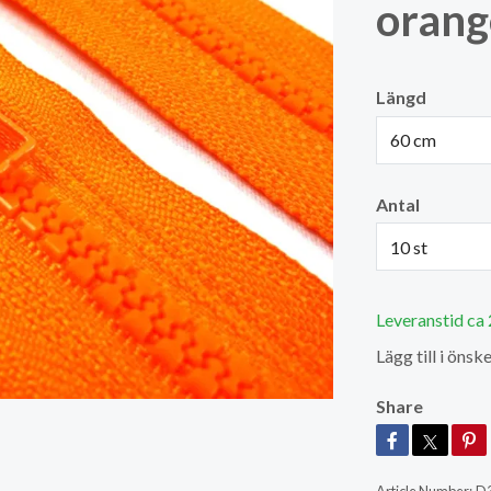
orang
Längd
60 cm
Antal
10 st
Leveranstid ca
Lägg till i önske
Share