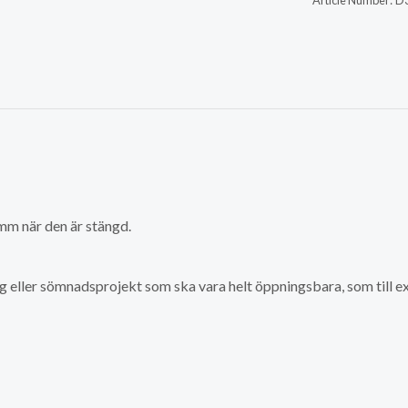
Article Number:
D3
 mm när den är stängd.
gg eller sömnadsprojekt som ska vara helt öppningsbara, som till ex