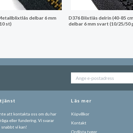
etallblixtlås delbar 6 mm
D376 Blixtlås delrin (40-85 cm
10 st)
delbar 6 mm svart (10/25/50 
tjänst
Läs mer
nte att kontakta oss om du har
Köpvillkor
råga eller fundering. Vi svarar
Kontakt
å snabbt vi kan!
Ordlista tyger