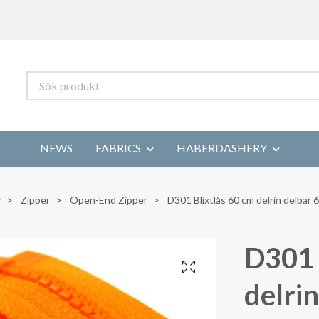
NEWS
FABRICS
HABERDASHERY
y
Zipper
Open-End Zipper
D301 Blixtlås 60 cm delrin delbar 
D301 
delri