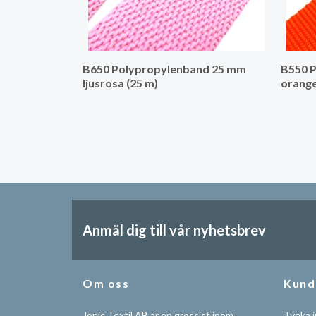
B650 Polypropylenband 25 mm
B550 
ljusrosa (25 m)
orange
Anmäl dig till vår nyhetsbrev
Om oss
Kund
Jonic Textil AB är en grossist inom
Tveka i