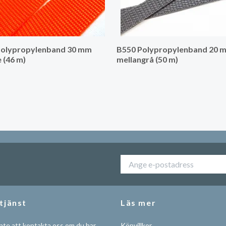
Polypropylenband 30 mm
B550 Polypropylenband 20 
 (46 m)
mellangrå (50 m)
tjänst
Läs mer
nte att kontakta oss om du har
Köpvillkor