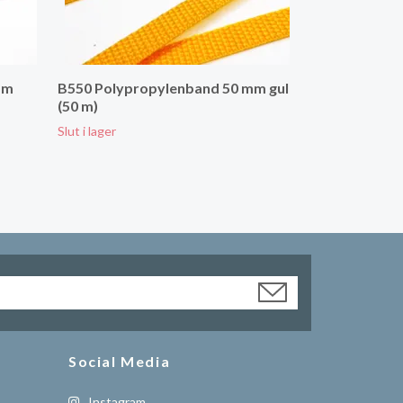
mm
B550 Polypropylenband 50 mm gul
(50 m)
Slut i lager
Social Media
Instagram