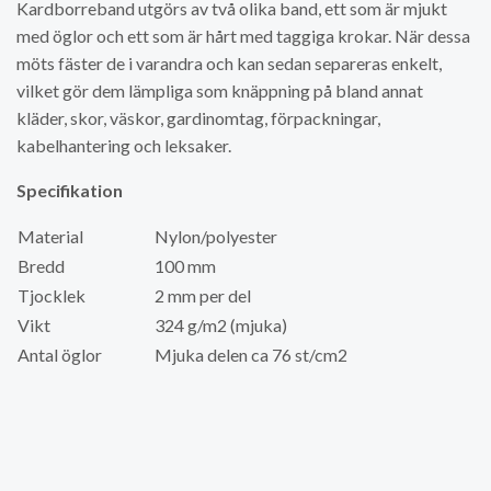
Kardborreband utgörs av två olika band, ett som är mjukt
med öglor och ett som är hårt med taggiga krokar. När dessa
möts fäster de i varandra och kan sedan separeras enkelt,
vilket gör dem lämpliga som knäppning på bland annat
kläder, skor, väskor, gardinomtag, förpackningar,
kabelhantering och leksaker.
Specifikation
Material
Nylon/polyester
Bredd
100 mm
Tjocklek
2 mm per del
Vikt
324 g/m2 (mjuka)
Antal öglor
Mjuka delen ca 76 st/cm2