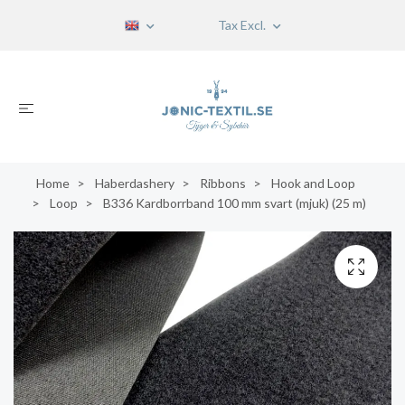
Tax Excl.
Home
Haberdashery
Ribbons
Hook and Loop
Loop
B336 Kardborrband 100 mm svart (mjuk) (25 m)